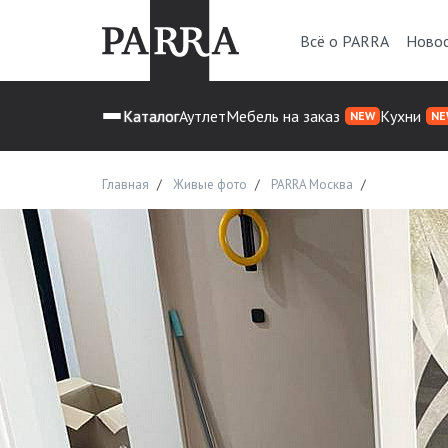
Всё о PARRA
Ново
Каталог
Аутлет
Мебель на заказ
Кухни
NEW
NE
Главная
Живые фото
PARRA Москва