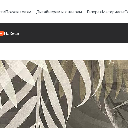
сти
Покупателям
Дизайнерам и дилерам
Галерея
Материалы
С
HoReCa
W