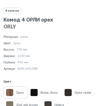
В наличии
Комод 4 ОРЛИ орех
ORLY
Материал:
шпон
Цвет:
орех
Высота:
799 мм
Ширина:
1100 мм
Глубина:
450 мм
Артикул:
KOM-643/ORE
Цвет
Орех
Ясень choco
Орех cedar
Дуб ash brown
Umbra