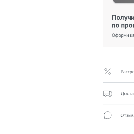
Получи
по про
Оформи ка
Расср
Доста
Отзыв