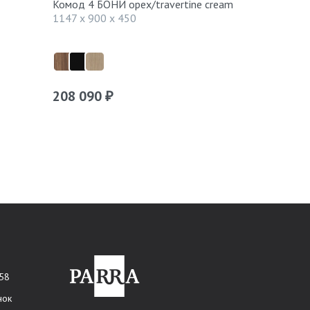
Комод 4 БОНИ орех/travertine cream
Тумба ТВ Б
1147 x 900 x 450
644 x 1600
208 090
308 890
₽
 58
нок