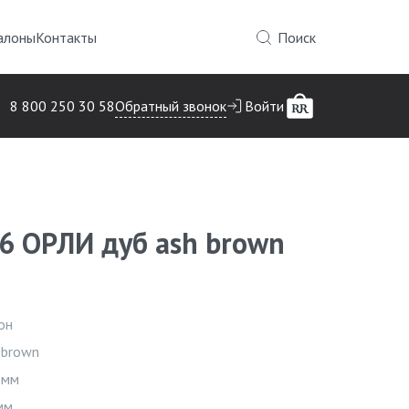
алоны
Контакты
Поиск
Обратный звонок
8 800 250 30 58
Войти
6 ОРЛИ дуб ash brown
он
Инфор
 brown
 мм
мм