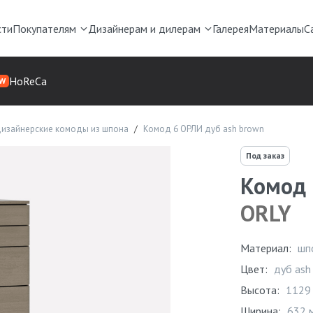
сти
Покупателям
Дизайнерам и дилерам
Галерея
Материалы
С
HoReCa
W
изайнерские комоды из шпона
Комод 6 ОРЛИ дуб ash brown
Под заказ
Комод 
ORLY
Материал:
шп
Цвет:
дуб ash
Высота:
1129
Ширина:
632 