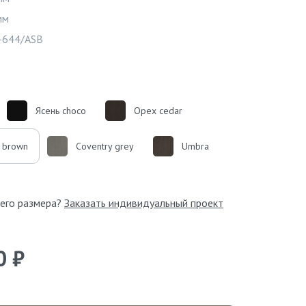
мм
Видео
644/ASB
Ясень choco
Орех cedar
 brown
Coventry grey
Umbra
его размера?
Заказать индивидуальный проект
0 ₽