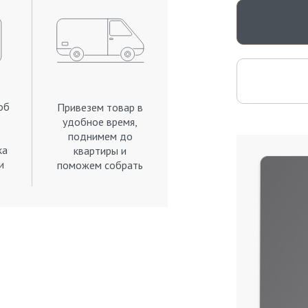
об
Привезем товар в
удобное время,
поднимем до
ка
квартиры и
и
поможем собрать
.