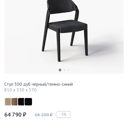
Стул 300 дуб черный/темно-синий
810 x 530 x 570
64 790
68 200
5%
₽
₽