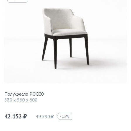
Полукресло РОССО
830 x 560 x 600
42 152
49 590
15%
₽
₽