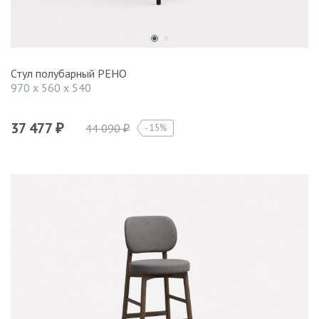
Стул полубарный РЕНО
970 x 560 x 540
37 477
44 090
15%
₽
₽