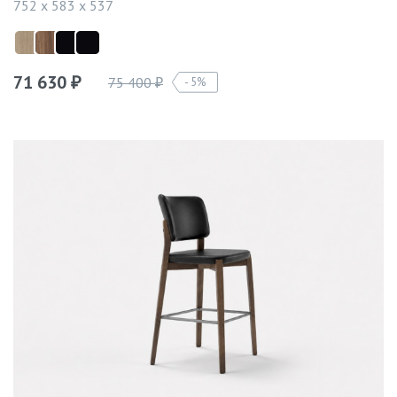
752 x 583 x 537
71 630
75 400
5%
₽
₽