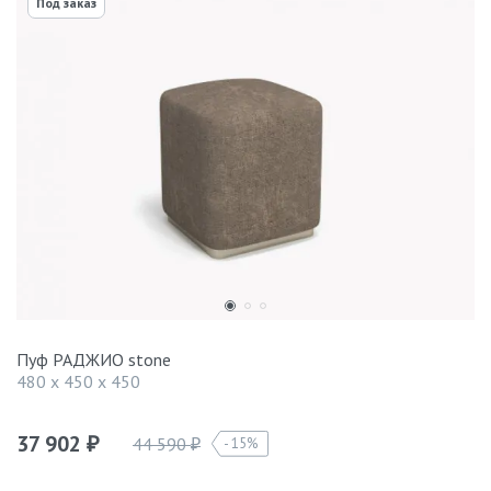
Под заказ
Пуф РАДЖИО stone
480 x 450 x 450
37 902
44 590
15%
₽
₽