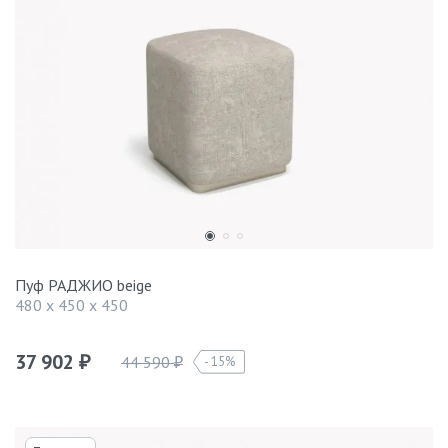
Пуф РАДЖИО beige
480 x 450 x 450
37 902
44 590
15%
₽
₽