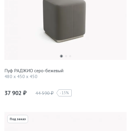
Пуф РАДЖИО серо-бежевый
480 x 450 x 450
37 902
44 590
15%
₽
₽
Под заказ