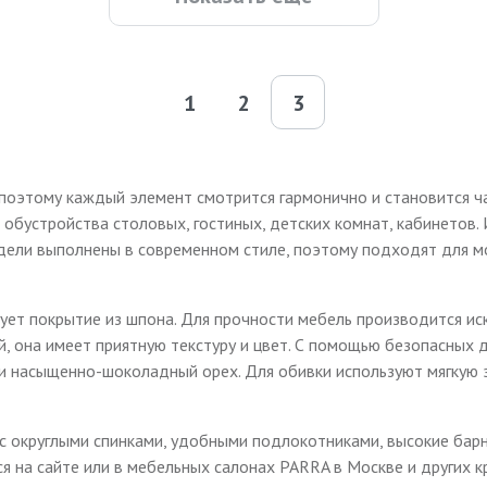
1
2
3
оэтому каждый элемент смотрится гармонично и становится час
обустройства столовых, гостиных, детских комнат, кабинетов. 
Модели выполнены в современном стиле, поэтому подходят для 
зует покрытие из шпона. Для прочности мебель производится и
й, она имеет приятную текстуру и цвет. С помощью безопасных 
ли насыщенно-шоколадный орех. Для обивки используют мягкую 
 с округлыми спинками, удобными подлокотниками, высокие бар
 на сайте или в мебельных салонах PARRA в Москве и других к