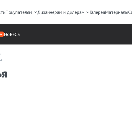
сти
Покупателям
Дизайнерам и дилерам
Галерея
Материалы
С
HoReCa
W
я
ья
ья