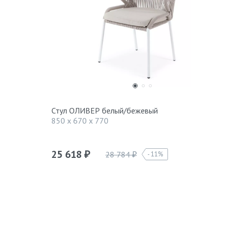
Стул ОЛИВЕР белый/бежевый
850 x 670 x 770
25 618
28 784
11%
₽
₽