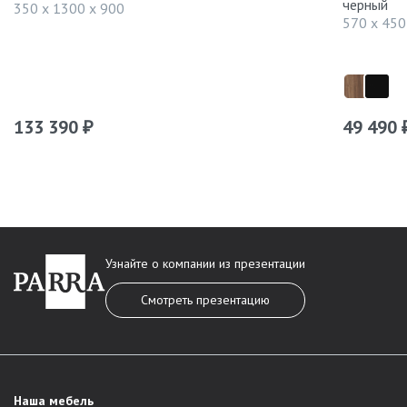
черный
350 x 1300 x 900
570 x 450
133 390
49 490
₽
Узнайте о компании из презентации
Смотреть презентацию
Наша мебель