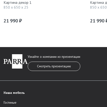
Картина декор 1
Картина д
850 x 650 x 25
850 x 650
21 990
21 990
₽
Узнайте о компании из презентации
Смотреть презентацию
Наша мебель
Гостиные