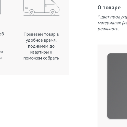
О товаре
* цвет продук
материалах (к
реального.
об
Привезем товар в
удобное время,
поднимем до
ка
квартиры и
и
поможем собрать
.