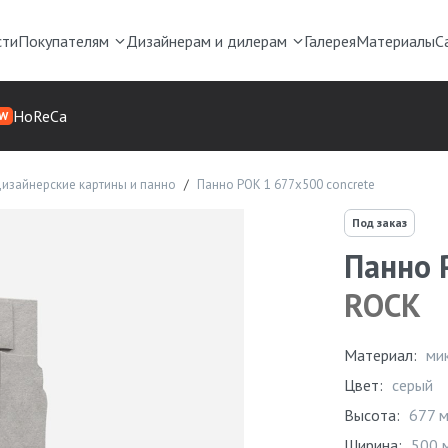
сти
Покупателям
Дизайнерам и дилерам
Галерея
Материалы
С
HoReCa
W
изайнерские картины и панно
Панно РОК 1 677х500 concrete
Под заказ
Панно 
ROCK
Материал:
ми
Цвет:
серый
Высота:
677 
Ширина:
500 