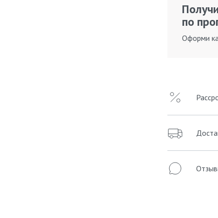
Получи
по про
Оформи ка
Расср
Доста
Отзыв