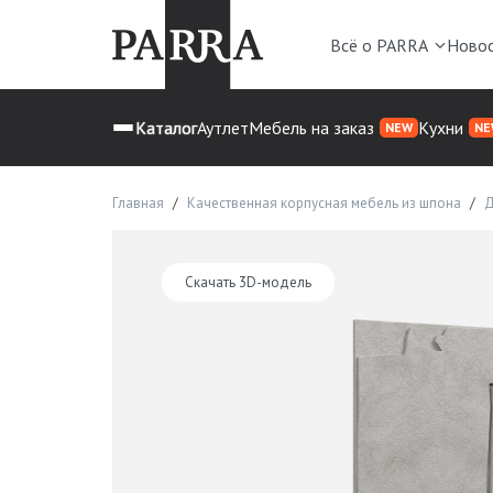
Всё о PARRA
Ново
Каталог
Аутлет
Мебель на заказ
Кухни
NEW
NE
Главная
Качественная корпусная мебель из шпона
Д
Скачать 3D-модель