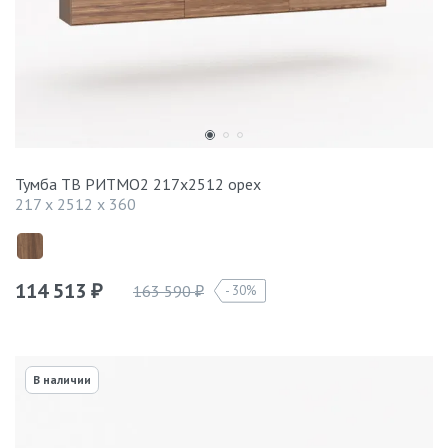
Тумба ТВ РИТМО2 217х2512 орех
217 x 2512 x 360
114 513
163 590
30%
₽
₽
В наличии