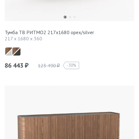
Тумба ТВ РИТМО2 217х1680 орех/silver
217 x 1680 x 360
86 443
123 490
30%
₽
₽