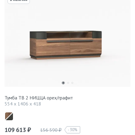
Тумба ТВ 2 НИЦЦА орех/графит
554 x 1406 x 418
109 613
156 590
30%
₽
₽