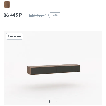
86 443
123 490
30%
₽
₽
В наличии