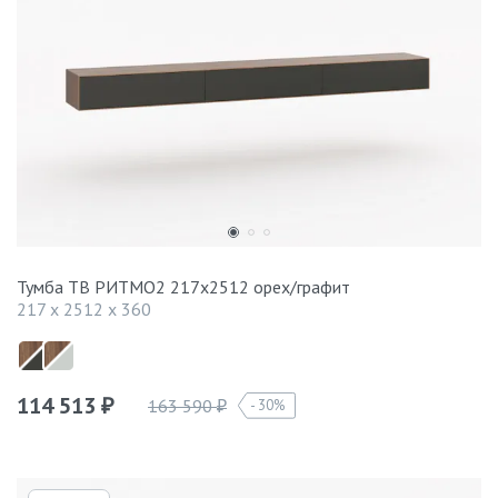
Тумба ТВ РИТМО2 217х2512 орех/графит
217 x 2512 x 360
114 513
163 590
30%
₽
₽