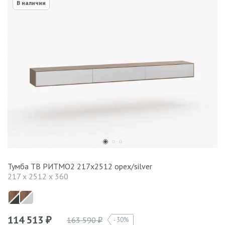
В наличии
Тумба ТВ РИТМО2 217х2512 орех/silver
217 x 2512 x 360
114 513
163 590
30%
₽
₽