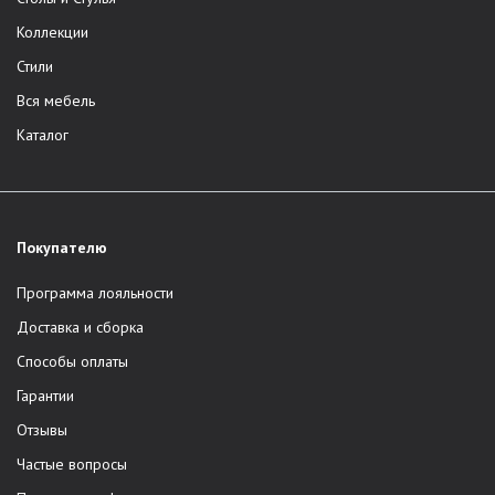
Обязательно внедрение передовых инженерных
решений.
Коллекции
Высококвалифицированные специалисты
. На
Стили
предприятии задействовано более 250 специалистов.
Вся мебель
Каждый отвечает за свой сегмент работы.
Экологичные материалы
. Основу ассортимента
Каталог
составляет мебель из массива дерева и шпона от
надёжных поставщиков.
Сырье проходит необходимые технологические
циклы
. Обязательно проводится сушка древесины,
Покупателю
что обеспечивает долговечность изделия.
Многоуровневый контроль качества
. Все этапы
Программа лояльности
производства сопровождаются проверками. Поэтому
Доставка и сборка
каждое готовое изделие соответствует высоким
Способы оплаты
стандартам качества.
Гарантии
Розничная сеть и сервис
Отзывы
Премиальная мебель PARRA представлена в сети
Частые вопросы
собственных салонов бренда в Москве, Санкт-Петербурге,