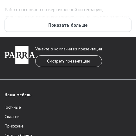
Работа основана на вертикальной интеграции,
производство строго контролируется на каждом этапе: от
выбора сырья до монтажа. Автоматизированные процессы
Показать больше
сочетаются с ручной индивидуальной обработкой изделий.
Такой подход позволяет
придерживаться высоких
критериев качества
.
Узнайте о компании из презентации
Производство
Смотреть презентацию
PARRA - это производство полного цикла. Мебель
изготавливается на собственном производстве в Тульской
области. Точность исполнения соответствует VIP-сегменту.
Мастера превращают сырьё в красивые изделия со
Наша мебель
стильным дизайном.
Гостиные
Главные особенности технологического процесса:
Спальни
Строгая производственная дисциплина
. Все
Прихожие
коллекции созданы по утверждённым стандартам.
Столы и Стулья