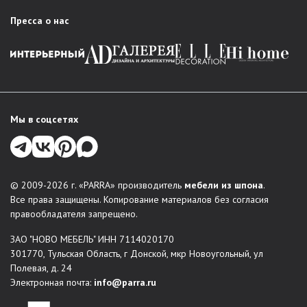
PARRA есть решение для любого интерьера:
Пресса о нас
Гостиная
: стенки в классическом стиле, стильные
модули, мебельные комбинации для зонирования
пространства.
Спальня
: комплексные решения для комфортного
обустройства спальни – кровати, шкафы, комоды,
тумбы прикроватные, туалетные столки и зеркала. В
Мы в соцсетях
каталогах есть любая меблировка для организации
места отдыха и хранения вещей.
Прихожая
: функциональные, красивые решения для
входной зоны: обувницы, вешалки, шкафы-купе,
© 2009-2026 г. «PARRA» производитель
мебели из шпона
.
консоли.
Все права защищены. Копирование материалов без согласия
Системы хранения
правообладателя запрещено.
Столы и стулья
ЗАО "НОВО МЕБЕЛЬ" ИНН 7114020170
Мягкая мебель
301770, Тульская Область, г Донской, мкр Новоугольный, ул
Индивидуальные проекты
: по желанию заказчика
Полевая, д. 24
можно создать мебель по индивидуальным размерам.
Электронная почта:
info@parra.ru
Мы воплощаем в жизнь неповторимые дизайнерские