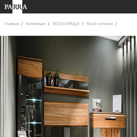
Главная
Коллекции
NIZZA | НИЦЦА
Nizza гостиная