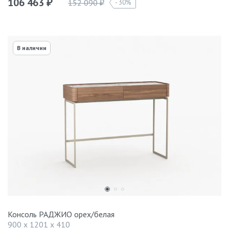
106 463
152 090
30%
₽
₽
В наличии
Консоль РАДЖИО орех/белая
900 x 1201 x 410