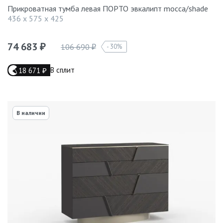
Прикроватная тумба левая ПОРТО эвкалипт mocca/shade
436 x 575 x 425
74 683
106 690
30%
₽
₽
В сплит
18 671
₽
В наличии