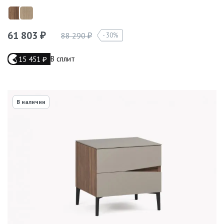
61 803
88 290
30%
₽
₽
В сплит
15 451
₽
В наличии