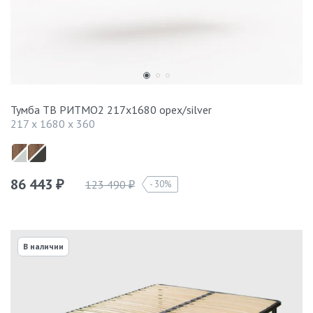
Тумба ТВ РИТМО2 217х1680 орех/silver
217 x 1680 x 360
86 443
123 490
30%
₽
₽
В наличии