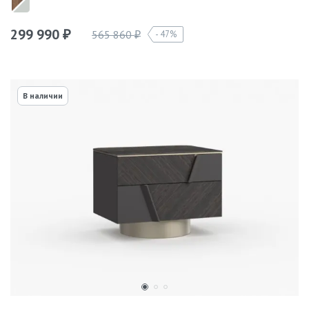
299 990
565 860
47%
₽
₽
В наличии