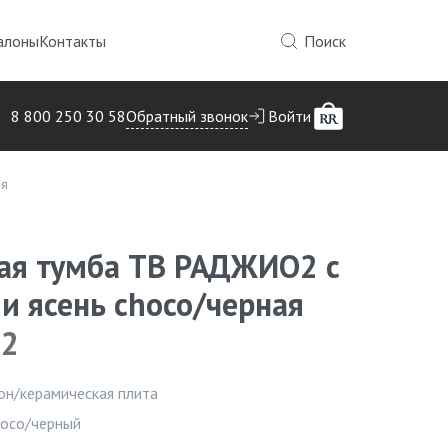
алоны
Контакты
Поиск
Обратный звонок
8 800 250 30 58
Войти
ая
ая тумба ТВ РАДЖИО2 с
и ясень choco/черная
O2
Инфор
он/керамическая плита
hoco/черный