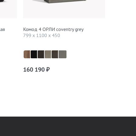
кая
Комод 4 ОРЛИ coventry grey
Комод 4 О
799 x 1100 x 450
799 x 1100
160 190
184 290
₽