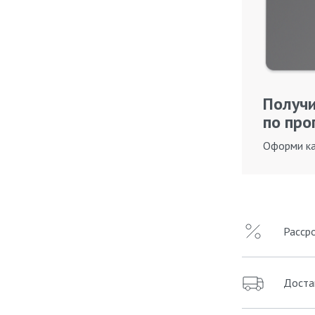
Получи
по про
Оформи ка
Расср
Доста