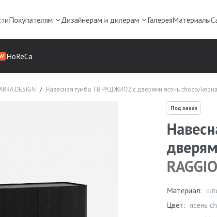
сти
Покупателям
Дизайнерам и дилерам
Галерея
Материалы
С
HoReCa
W
ARRA DESIGN
Навесная тумба ТВ РАДЖИО2 с дверями ясень choco/черн
Под заказ
Навесн
дверям
RAGGI
Материал:
шп
Цвет:
ясень c