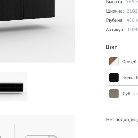
Высота:
566 
Ширина:
2102
Глубина:
450 
Артикул:
TUM
Цвет
Орех/б
Ясень c
Дуб ash
Нет подходящ