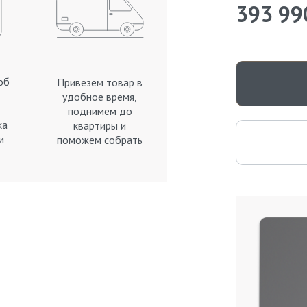
393 99
об
Привезем товар в
удобное время,
поднимем до
ка
квартиры и
и
поможем собрать
.