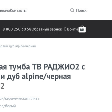
алоны
Контакты
Поиск
Обратный звонок
8 800 250 30 58
Войти
рями дуб alpine/черная
ая тумба ТВ РАДЖИО2 с
и дуб alpine/черная
O2
Инфор
он/керамическая плита
ine/белый