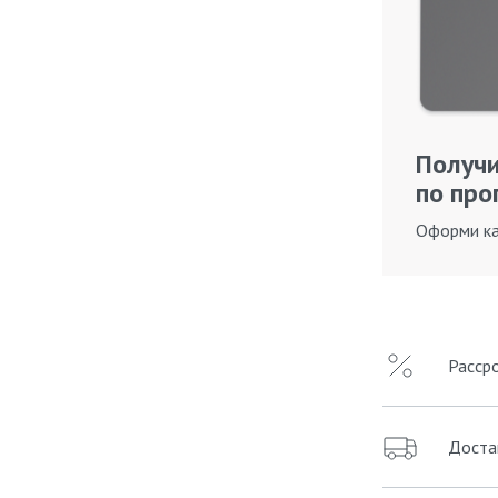
Получи
по про
Оформи ка
Расср
Доста