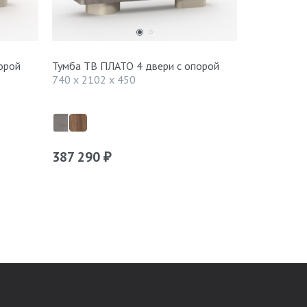
орой
Тумба ТВ ПЛАТО 4 двери с опорой
Тумба ТВ н
орех/traver
740 x 2102 x 450
270 x 1400
387 290
149 990
₽