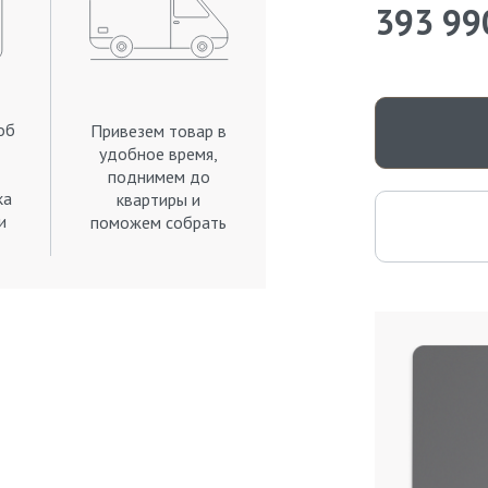
393 99
об
Привезем товар в
удобное время,
поднимем до
ка
квартиры и
и
поможем собрать
.