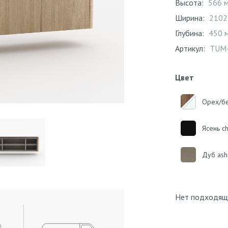
Высота:
566 
Ширина:
2102
Глубина:
450 
Артикул:
TUM
Цвет
Орех/б
Ясень c
Дуб ash
Нет подходящ