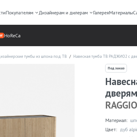
сти
Покупателям
Дизайнерам и дилерам
Галерея
Материалы
С
HoReCa
W
изайнерские тумбы из шпона под ТВ
Навесная тумба ТВ РАДЖИО2 с две
Под заказ
Навесн
дверям
RAGGI
Материал:
шп
Цвет:
дуб alp