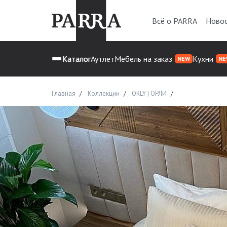
Всё о PARRA
Ново
Каталог
Аутлет
Мебель на заказ
Кухни
NEW
NE
Главная
Коллекции
ORLY | ОРЛИ