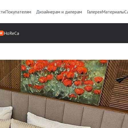
сти
Покупателям
Дизайнерам и дилерам
Галерея
Материалы
С
HoReCa
W