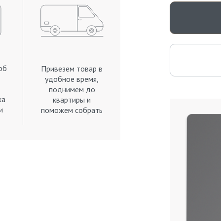
об
Привезем товар в
удобное время,
поднимем до
ка
квартиры и
и
поможем собрать
.