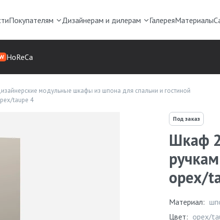
сти
Покупателям
Дизайнерам и дилерам
Галерея
Материалы
С
HoReCa
W
изайнерские модульные шкафы из шпона для спальни и гостиной
рех/taupe 4
Под заказ
Шкаф 2
ручкам
орех/t
Материал:
шп
Цвет:
орех/ta