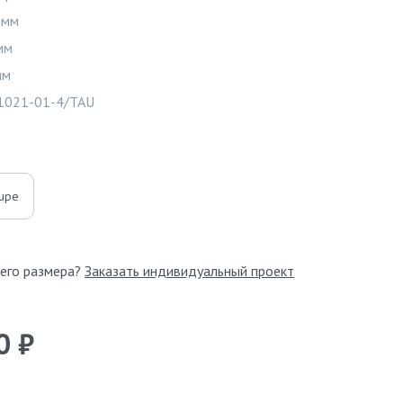
 мм
мм
Видео
мм
1021-01-4/TAU
upe
его размера?
Заказать индивидуальный проект
0 ₽