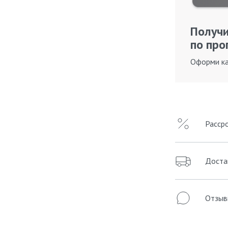
Получи
по про
Оформи ка
Расср
Доста
Отзыв