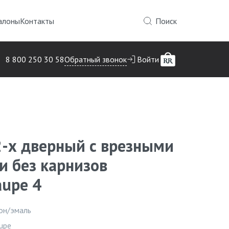
алоны
Контакты
Поиск
Обратный звонок
8 800 250 30 58
Войти
-х дверный с врезными
и без карнизов
aupe 4
Инфор
он/эмаль
upe