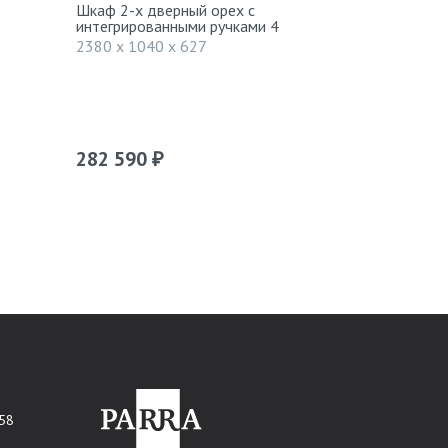
Шкаф 2-х дверный орех с
Шкаф 2-х д
интегрированными ручками 4
интегриров
карнизов 1
2380 x 1040 x 627
2330 x 940
282 590
249 390
₽
 58