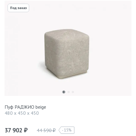
Под заказ
Пуф РАДЖИО beige
480 x 450 x 450
37 902
44 590
15%
₽
₽