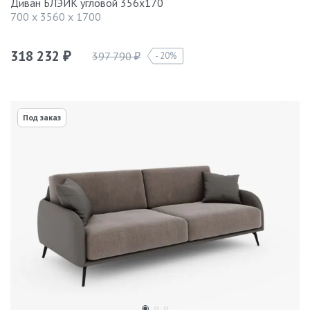
Диван БЛЭЙК угловой 356х170
700 x 3560 x 1700
318 232
397 790
20%
₽
₽
Под заказ