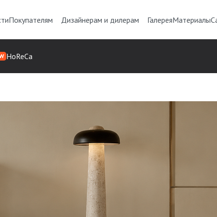
сти
Покупателям
Дизайнерам и дилерам
Галерея
Материалы
С
HoReCa
W