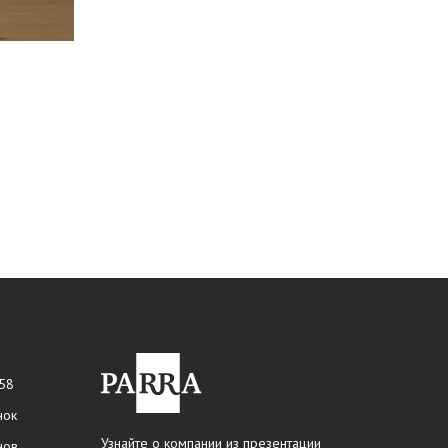
 58
нок
Узнайте о компании из презентации
нов