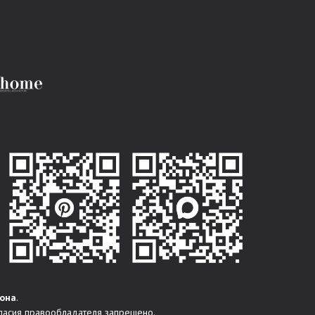
она
.
ласия правообладателя запрещено.