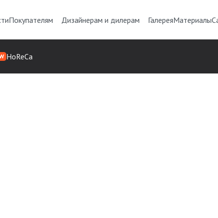
сти
Покупателям
Дизайнерам и дилерам
Галерея
Материалы
С
HoReCa
W