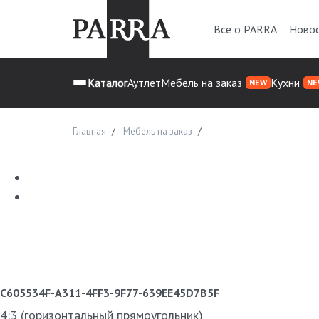
Всё о PARRA
Ново
Каталог
Аутлет
Мебель на заказ
Кухни
NEW
NE
Главная
Мебель на заказ
C605534F-A311-4FF3-9F77-639EE45D7B5F
4:3 (горизонтальный прямоугольник)