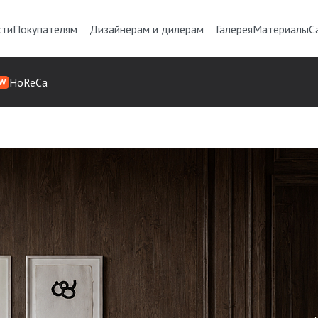
сти
Покупателям
Дизайнерам и дилерам
Галерея
Материалы
С
HoReCa
W